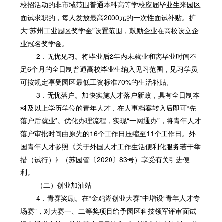
校招活动的非市域范围普通本科高等学校应届毕业生来园区
面试求职的，每人发放最高2000元的一次性面试补贴。扩
大“苏州工业园区奖学金”设置范围，鼓励企业在高校设立企
业冠名奖学金。
2．无忧见习。将毕业后2年内未就业和离毕业时间不
足6个月的全日制普通高校毕业生纳入见习范围，见习学员
可按规定享受园区最低工资标准70%的生活补贴。
3．无忧落户。加快实施人才落户新政，具有全日制本
科及以上学历学位的青年人才，在人事档案转入后即可“先
落户后就业”。优化办理流程，实现“一网通办”，将青年人才
落户审批时间由原先的16个工作日压缩至11个工作日。外
国青年人才参照《关于外国人才工作生活便利化服务若干举
措（试行）》（苏园管〔2020〕83号）享受有关引进便
利。
（二）创业加油站
4．青赛奖励。在“金鸡湖创业大赛”中增设“青年人才专
场赛”，对大赛一、二等奖项目给予园区科技领军评审面试