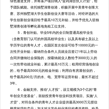
绿色通道支持，并将落户项目纳入“金鸡湖合伙人计划”，给
予团队赋能。依托独墅湖青创港，积极开展中美青年创客大
赛、苏州独墅湖大学生创新创业大赛等活动，对经评选的大
学生创新创业项目给予最高10万元补贴，并给予优先入驻独
墅湖青创港等孵化基地免租工位支持。
5．青创补贴。毕业5年内的全日制普通高校毕业生
（含教育部门认可的外国高校毕业生）以及具有硕士及以上
学历学位的青年人才，在园区首次创业可给予10000元的一
次性开业补贴；吸纳符合条件人员就业且签订1年以上劳动
合同并缴纳社会保险的，按吸纳就业人数给予3000元/人的
一次性带动就业补贴，累计最高10万元；租用经营场地创业
的，给予最高5000元的租金补贴；利用自有房屋创业的，
给予最高200元/月的水、电、宽带等运营补贴，最长不超过
3年。
6．金融支持。推动“人才投”，设立规模为3个亿的“青
年创业天使基金”，鼓励投资青年创业科技类项目。实施“人
才贷”，对符合条件的青年人才企业提供最高3000万元授信
额度的贷款产品；加大对大学生创业项目的遴选资助，给予