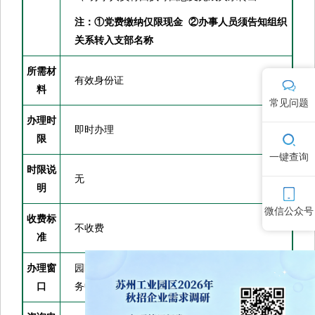
注：①党费缴纳仅限现金 ②办事人员须告知组织
关系转入支部名称
所需材
有效身份证
料
常见问题
办理时
即时办理
限
一键查询
时限说
无
明
微信公众号
收费标
不收费
准
办理窗
园区人才服务中心大厅（园区高层次和国际人才服
口
务中心）