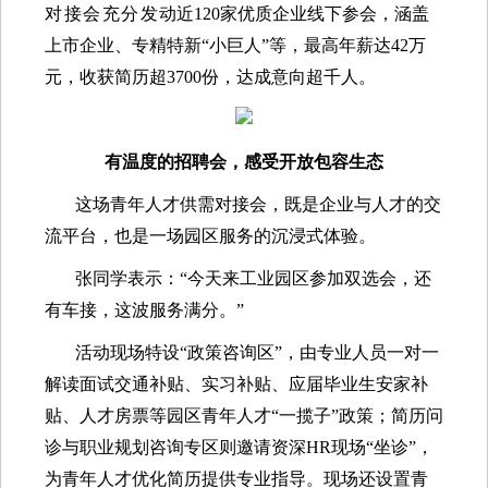
对接会充分发
动近120
家
优质企业线下参会，涵盖
上市企业、专精特新“小巨人”等，最高年薪达
42万
元
，收获简历超
3700份，
达成意向
超千人
。
有温度的招聘会，感受开放包容生态
这场青年人才供需对接会，既是企业与人才的交
流平台，也是一场园区服务的沉浸式体验。
张同学表示：“今天来工业园区参加双选会，还
有车接，这波服务满分。”
活动现场特
设“政策咨询区”，由
专业人员一对一
解读面试交通补贴、实习补贴、应届毕业生安家补
贴、人才房票等园区青年人才“一揽子”政策
；简历问
诊与职业规划咨询专区则邀请资深HR现场“坐诊”，
为青年人
才优化简历提供专业指导。现场还设
置青