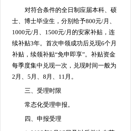
对符合条件的
全日制应
届本科、硕
士、博士毕业生，分别给予
800
元
/
月、
1000
元
/
月、
1500
元
/
月的安家补贴，连
续补贴
3
年。
首次申领成功后兑现
6
个月
补贴，续领补贴“免申即享”。补贴资金
每季度集中兑现一次，兑现时间一般为
2
月、
5
月、
8
月、
1
1
月。
三、受理时限
常态化受理申报。
四、申报受理