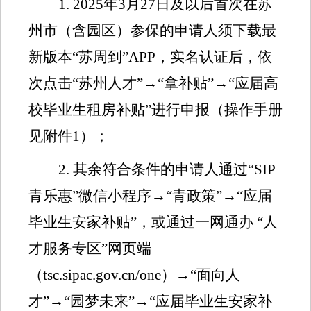
1. 2025
年
3
月
2
7
日
及以后首次在苏
州
市（含园区）
参保的申请人须下载最
新版本
“
苏周到
”APP
，实名认证后，依
次点击
“
苏州人才
”→“
拿补贴
”→“
应届高
校毕业生租房补贴
”
进行申报
（操作手册
见附件
1
）
；
2.
其余符合条件的申请人通过
“SIP
青乐惠
”
微信小程序
→“
青政策
”→“
应届
毕业生安家补贴
”
，
或通过一网通办
“
人
才服务专区
”
网页端
（
tsc.sipac.gov.cn/one
）
→“
面向人
才
”→“
园梦未来
”→“
应届毕业生安家补