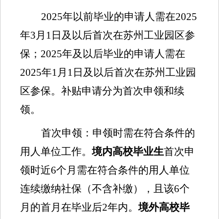
202
5
年
以前毕业的申请人需在
2025
年
3
月
1
日及以后首次在苏州工业园区参
保
；
2025
年及
以后毕业的申请人需在
2025
年
1
月
1
日及以后首次在苏州工业园
区参保。补贴申请分为首次申领和续
领。
首次申领：
申领时需在符合条件的
用人单位工作
。
境内高校毕业生
首次申
领时近
6
个月需在符合条件的用人单位
连续缴纳社保（不含补缴），且该
6
个
月的首月在毕业后
2
年内。
境外高校毕