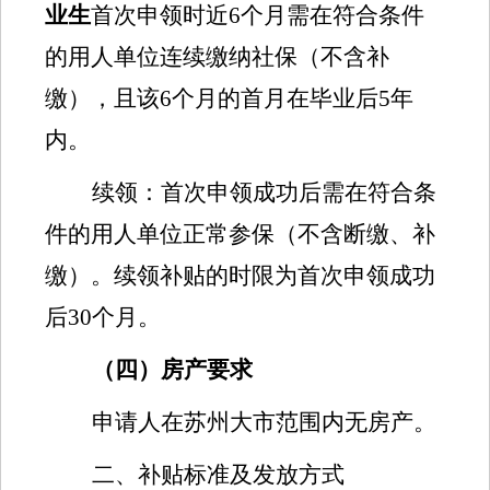
业生
首次申领时近
6
个月需在符合条件
的用人单位连续缴纳社保（不含补
缴），且该
6
个月的首月在毕业后
5
年
内。
续领：
首次申领成功后需
在符合条
件的用人单位正常参保（不含断缴、补
缴）。续领补贴的时限为
首次申领成功
后
3
0
个月。
（四）房产要求
申请人在苏州大市范围内无房产。
二、补贴标准
及发放方式