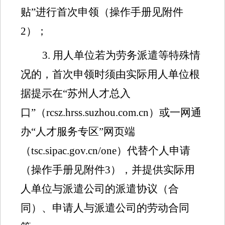
贴
”
进行
首次申领（操作手册见附件
2
）
；
3.
用人单位
若为劳务派遣等特殊情
况的，
首次申领时须
由实际用人单位
根
据提示
在
“
苏州人才总入
口
”
（
rcsz.hrss.suzhou.com.cn
）
或一网通
办
“
人才服务专区
”
网页端
（
tsc.sipac.gov.cn/one
）
代替个人申请
（操作手册见附件
3
）
，并提供实际用
人单位与派遣公司
的
派遣协议（合
同）、申请人与派遣公司的劳动合同