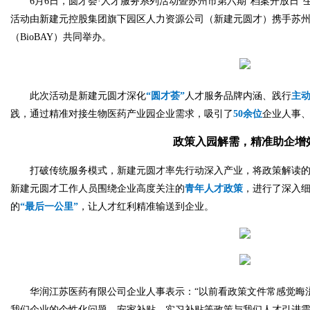
6月6日，圆才荟·人才服务系列活动暨苏州市第六期“档案开放日
活动由新建元控股集团旗下园区人力资源公司（新建元圆才）携手苏
（BioBAY）共同举办。
此次活动是新建元圆才深化
“圆才荟”
人才服务品牌内涵、践行
主
践，通过精准对接生物医药产业园企业需求，吸引了
50余位
企业人事
政策入园解需，精准助企增
打破传统服务模式，新建元圆才率先行动深入产业，将政策解读
新建元圆才工作人员围绕企业高度关注的
青年人才政策
，进行了深入
的
“最后一公里”
，让人才红利精准输送到企业。
华润江苏医药有限公司企业人事表示：“以前看政策文件常感觉晦
我们企业的个性化问题，安家补贴、实习补贴等政策与我们人才引进